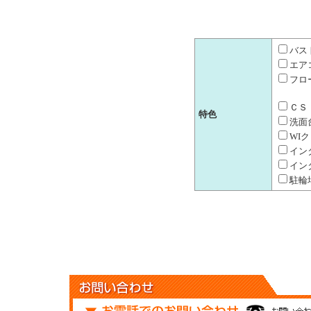
バス
エア
フロ
ＣＳ
特色
洗面
WI
イン
イン
駐輪