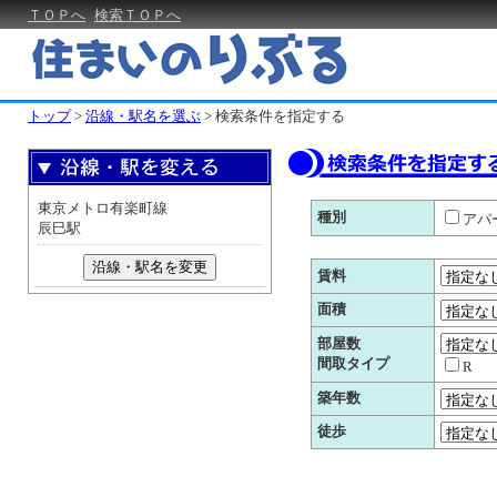
ＴＯＰへ
検索ＴＯＰへ
トップ
>
沿線・駅名を選ぶ
>
検索条件を指定する
東京メトロ有楽町線
種別
アパ
辰巳駅
沿線・駅名を変更
賃料
面積
部屋数
間取タイプ
R
築年数
徒歩